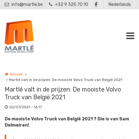
Aller au contenu principal
info@martle.be
+32 9 325 70 10
Nederlands
Accueil
Martlé valt in de prijzen: De mooiste Volvo Truck van België 2021
Martlé valt in de prijzen: De mooiste Volvo
Truck van België 2021
02/07/2021 - 16:17
De mooiste Volvo Truck van België 2021 ? Die is van Sam
Delmeiren!