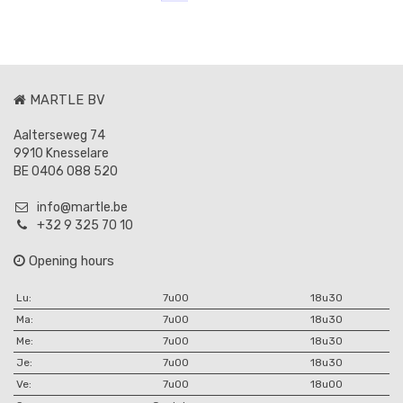
MARTLE BV
Aalterseweg 74
9910 Knesselare
BE 0406 088 520
info@martle.be
+32 9 325 70 10
Opening hours
Lu:
7u00
18u30
Ma:
7u00
18u30
Me:
7u00
18u30
Je:
7u00
18u30
Ve:
7u00
18u00