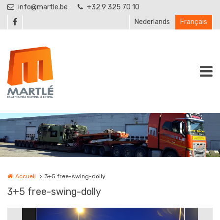
Aller au contenu principal
info@martle.be
+32 9 325 70 10
Nederlands
Français
Accueil
3+5 free-swing-dolly
3+5 free-swing-dolly