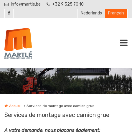
Aller au contenu principal
info@martle.be
+32 9 325 70 10
Nederlands
Français
Accueil
Services de montage avec camion grue
Services de montage avec camion grue
A votre demande, nous plaçons également: