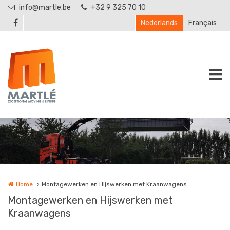
Overslaan en naar de inhoud gaan
info@martle.be
+32 9 325 70 10
Nederlands
Français
Home
Montagewerken en Hijswerken met Kraanwagens
Montagewerken en Hijswerken met
Kraanwagens