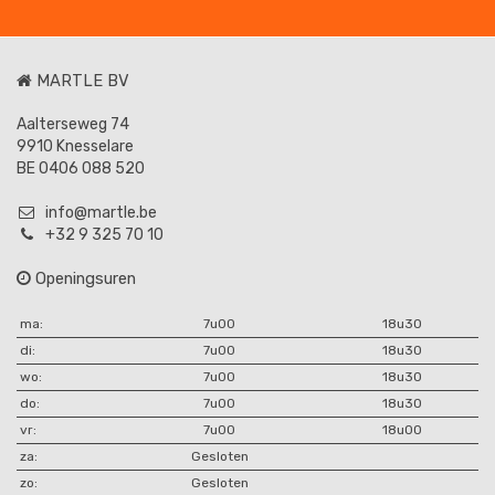
MARTLE BV
Aalterseweg 74
9910 Knesselare
BE 0406 088 520
info@martle.be
+32 9 325 70 10
Openingsuren
ma:
7u00
18u30
di:
7u00
18u30
wo:
7u00
18u30
do:
7u00
18u30
vr:
7u00
18u00
za:
Gesloten
zo:
Gesloten