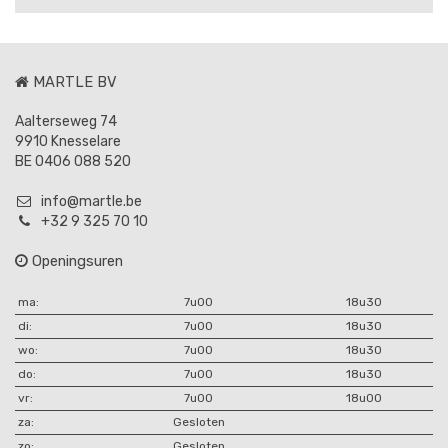
MARTLE BV
Aalterseweg 74
9910 Knesselare
BE 0406 088 520
info@martle.be
+32 9 325 70 10
Openingsuren
ma:
7u00
18u30
di:
7u00
18u30
wo:
7u00
18u30
do:
7u00
18u30
vr:
7u00
18u00
za:
Gesloten
zo:
Gesloten