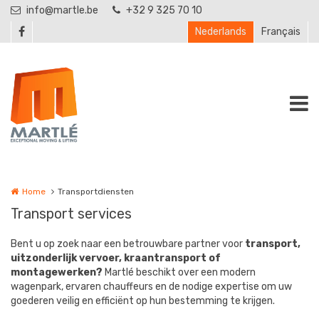
Overslaan en naar de inhoud gaan
info@martle.be
+32 9 325 70 10
Nederlands
Français
Home
Transportdiensten
Transport services
Bent u op zoek naar een betrouwbare partner voor
transport,
uitzonderlijk vervoer, kraantransport of
montagewerken?
Martlé beschikt over een modern
wagenpark, ervaren chauffeurs en de nodige expertise om uw
goederen veilig en efficiënt op hun bestemming te krijgen.