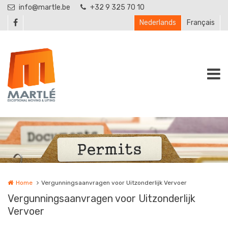
Overslaan en naar de inhoud gaan
info@martle.be
+32 9 325 70 10
Nederlands
Français
Home
Vergunningsaanvragen voor Uitzonderlijk Vervoer
Vergunningsaanvragen voor Uitzonderlijk
Vervoer