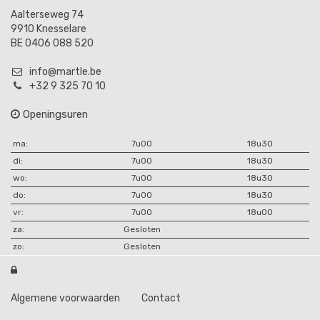
Aalterseweg 74
9910 Knesselare
BE 0406 088 520
info@martle.be
+32 9 325 70 10
Openingsuren
ma:
7u00
18u30
di:
7u00
18u30
wo:
7u00
18u30
do:
7u00
18u30
vr:
7u00
18u00
za:
Gesloten
zo:
Gesloten

Algemene voorwaarden
Contact